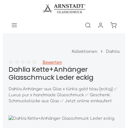
Zum Hauptinhalt springen
Warenk
Kollektionen
Dahlia
Bewerten
Dahlia Kette+Anhänger
Durchschnittliche Bewertung von 0 von 5 Sternen
Glasschmuck Leder eckig
Dahlia Anhänger aus Glas » türkis gold blau [eckig] ✅
Luxus pur » handmade Glasschmuck ✅ Geschenk:
Schmuckstücke aus Glas ✅ Jetzt online einkaufen!
Bildergalerie überspringen